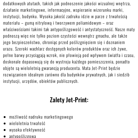
dodatkowych atutach, takich jak podnoszenie jakości wizualnej wnętrza,
działanie marketingowe, informacyjne, wspieranie wizerunku marki,
instytucji, budynku. Wysoka jakość zadruku idzie w parze z trwałością
materiału – gumą nitrylową i tworzywem poliamidowym – oraz
właściwościami takimi tak antypoślizgowość i antystatyczność. Nasze maty
podnoszą więc nie tylko poziom czystości wewnątrz gmachu, ale także
jego bezpieczeństwo, chroniąc przed poślizgnięciem się i doznaniem
urazu. Szeroki wachlarz dostępnych kolorów produktów oraz ich żywe,
pełne barwy przyciągają wzrok, nie płowieją pod wpływem światła i czasu,
doskonale dopasowują się do wystroju każdego pomieszczenia, ponadto
objęte są wieloletnią gwarancją producenta. Mata Jet-Print będzie
rozwiązaniem idealnym zarówno dla budynków prywatnych, jak i siedzib
instytucji, urzędów, obiektów publicznych.
Zalety Jet-Print:
możliwość nadruku marketingowego
wieloletnia trwałość
wysoka efektywność
antypoślizgowa