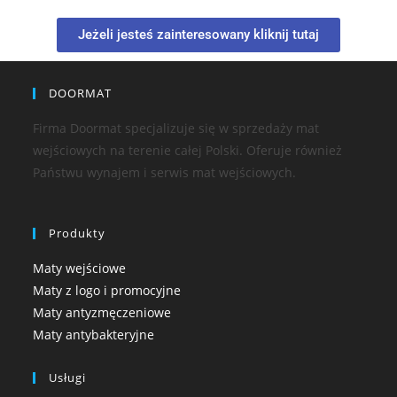
Jeżeli jesteś zainteresowany kliknij tutaj
DOORMAT
Firma Doormat specjalizuje się w sprzedaży mat
wejściowych na terenie całej Polski. Oferuje również
Państwu wynajem i serwis mat wejściowych.
Produkty
Maty wejściowe
Maty z logo i promocyjne
Maty antyzmęczeniowe
Maty antybakteryjne
Usługi