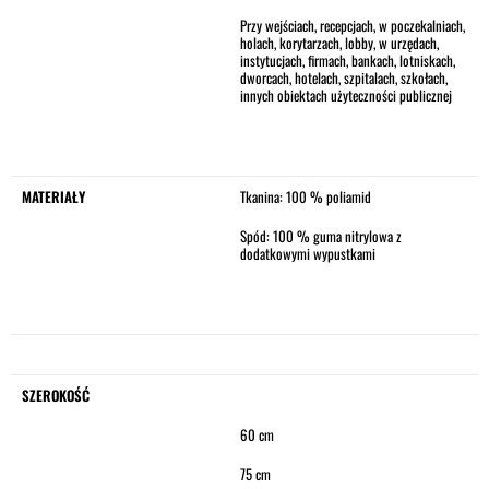
Przy wejściach, recepcjach, w poczekalniach,
holach, korytarzach, lobby, w urzędach,
instytucjach, firmach, bankach, lotniskach,
dworcach, hotelach, szpitalach, szkołach,
innych obiektach użyteczności publicznej
MATERIAŁY
Tkanina: 100 % poliamid
Spód: 100 % guma nitrylowa z
dodatkowymi wypustkami
SZEROKOŚĆ
60 cm
75 cm