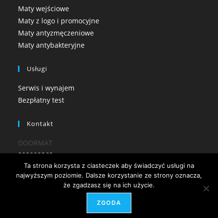
Maty wejściowe
Maty z logo i promocyjne
Maty antyzmęczeniowe
Maty antybakteryjne
Usługi
Serwis i wynajem
Bezpłatny test
Kontakt
DOORMAT
222992362
Ta strona korzysta z ciasteczek aby świadczyć usługi na
bok@doormat.com.pl
najwyższym poziomie. Dalsze korzystanie ze strony oznacza,
że zgadzasz się na ich użycie.
ZGODA
DOORMAT